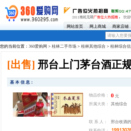
网站首页
网上商城
商家店铺
您的当前位置：
360爱购网
>
桂林二手市场
>
桂林其他综合
>
桂林综合信
[出售]
邢台上门茅台酒正
基 本 信 息：
0
物品价格：
元
所属大类：
其他综合
联 系 人：
邢台收酒
联系电话：