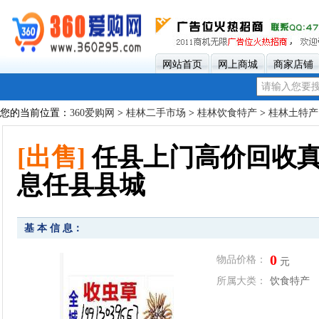
网站首页
网上商城
商家店铺
您的当前位置：
360爱购网
>
桂林二手市场
>
桂林饮食特产
>
桂林土特产
[出售]
任县上门高价回收真
息任县县城
基 本 信 息：
0
物品价格：
元
所属大类：
饮食特产