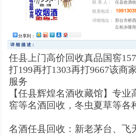
联 系 人：
任县收酒
联系电话：
详细地址：
邢台市桥
丘柏乡隆
分享到：
详 细 描 述：
任县上门高价回收真品国窖15
打199再打1303再打9667
服务
【任县辉煌名酒收藏馆】专业
窖等名酒回收，冬虫夏草等各
名酒任县回收：新老茅台、飞