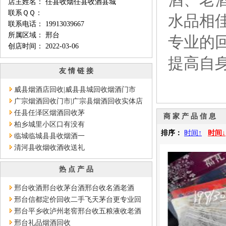
店主姓名： 任县收烟任县收酒县城
联系ＱＱ：
水品相
联系电话： 19913039667
所属区域： 邢台
专业的
创店时间： 2022-03-06
提高自
友 情 链 接
威县烟酒店回收|威县县城回收烟酒门市
广宗烟酒回收门市|广宗县烟酒回收实体店
任县任泽区烟酒回收茅
商 家 产 品 信 息
柏乡城里小区口有没有
排序：
时间↑
时间↓
临城临城县县收烟酒一
清河县收烟收酒收送礼
热 点 产 品
邢台收酒邢台收茅台酒邢台收名酒老酒
邢台信都定价回收二手飞天茅台更专业回
收国窖1573酒
邢台平乡收泸州老窖邢台收五粮液收老酒
邢台礼品烟酒回收