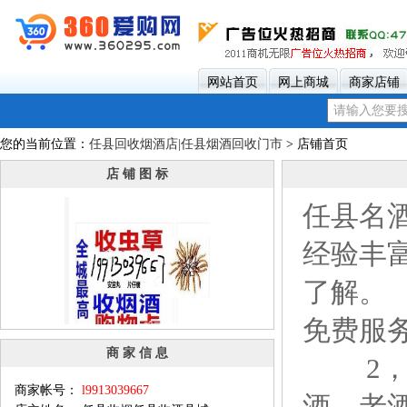
网站首页
网上商城
商家店铺
您的当前位置：
任县回收烟酒店|任县烟酒回收门市
> 店铺首页
店 铺 图 标
任县名
经验丰
了解。
免费服务
商 家 信 息
2，一
商家帐号：
l9913039667
酒、老