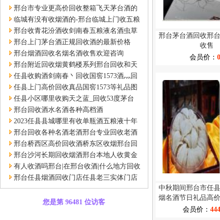
邢台市专业更高价回收整箱飞天茅台酒的
消息
临城有没有收烟酒的-邢台临城上门收五粮
液国窖茅台泸州老窖
邢台收青花汾酒收剑南春五粮液名酒虫草
邢台茅台酒回收邢
邢台上门茅台酒正规回收酒的最新价格
收售
邢台烟酒回收名烟名酒收售欢迎咨询
会员价：
邢台附近回收烟黄鹤楼系列邢台回收和天
下云烟
任县收购酒剑南春丶回收国窖1573酒灬回
收剑南春酒
任县上门高价回收真品国窖1573等礼品图
文信息任县县城
任县小区哪里收购天之蓝_回收53度茅台
用心前行
邢台回收酒水名酒各种高档酒
2023任县县城哪里有收单瓶酒五粮液十年
邢台回收各种名酒老酒邢台专业回收老酒
消费卡
邢台桥西区高价回收酒桥东区收烟邢台回
收烟酒
邢台沙河长期回收烟酒邢台本地人收黄金
叶大重九中华烟
有人收酒吗邢台|在邢台收酒|什么地方回收
白酒、洋酒、红酒
邢台任县烟酒回收门店任县老三实体门店
中秋期间邢台市任
回收剑南春酒国窖酒
烟名酒节日礼品高
您是第 96481 位访客
微致
会员价：
44